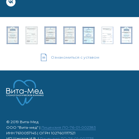
Ознакомиться с уставом
© 2019 Вита-Мед
ООО "Вита-мед" |
Лицензия ЛО-76-01-002383
ИНН 7610057145 | ОГРН 1027601117521
ИП Щеглов И.В. |
Лицензия ЛО-76-01
-0027
35